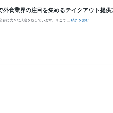
で外食業界の注目を集めるテイクアウト提供
ス
業界に大きな爪痕を残しています。そこで …
続きを読む
マ
ー
ト
フ
ー
ド
ロ
ッ
カ
ー
コ
ロ
ナ
感
染
予
防