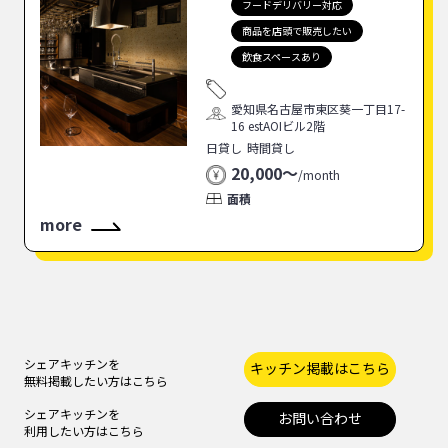
フードデリバリー対応
商品を店頭で販売したい
飲食スペースあり
愛知県名古屋市東区葵一丁目17-
16 estAOIビル2階
日貸し
時間貸し
20,000〜
/
month
面積
more
シェアキッチンを
キッチン掲載はこちら
無料掲載したい方はこちら
シェアキッチンを
お問い合わせ
利用したい方はこちら