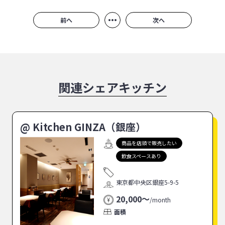
•••
前へ
次へ
関連シェアキッチン
@ Kitchen GINZA（銀座）
商品を店頭で販売したい
飲食スペースあり
東京都中央区銀座5-9-5
20,000〜
/
month
面積