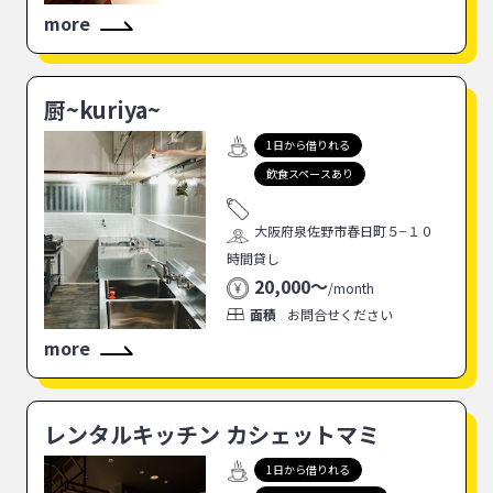
more
厨~kuriya~
1日から借りれる
飲食スペースあり
大阪府泉佐野市春日町５−１０
時間貸し
20,000〜
/
month
面積
お問合せください
more
レンタルキッチン カシェットマミ
1日から借りれる