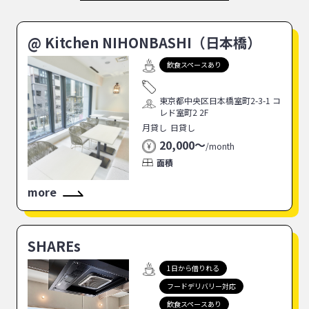
@ Kitchen NIHONBASHI（日本橋）
飲食スペースあり
東京都中央区日本橋室町2-3-1 コ
レド室町2 2F
月貸し
日貸し
20,000〜
/
month
面積
more
SHAREs
1日から借りれる
フードデリバリー対応
飲食スペースあり