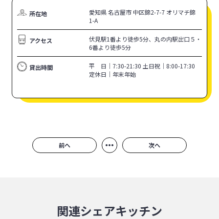
愛知県 名古屋市 中区錦2-7-7 オリマチ錦
所在地
1-A
伏見駅1番より徒歩5分、丸の内駅出口５・
アクセス
6番より徒歩5分
平 日｜7:30-21:30 土日祝｜8:00-17:30
貸出時間
定休日｜年末年始
•••
前へ
次へ
関連シェアキッチン