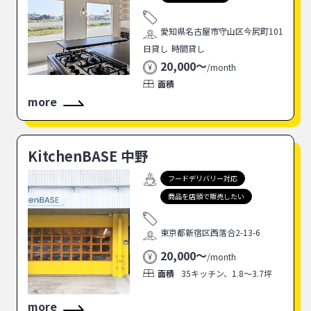
愛知県名古屋市守山区今尻町101
日貸し
時間貸し
20,000〜
/
month
面積
more
KitchenBASE 中野
フードデリバリー対応
商品を店頭で販売したい
東京都新宿区西落合2-13-6
20,000〜
/
month
面積
35キッチン、1.8〜3.7坪
more