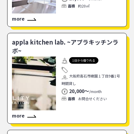
面積
約20㎡
more
appla kitchen lab. ~アプラキッチンラ
ボ~
1日から借りれる
大阪府高石市綾園１丁目9番1号
時間貸し
20,000〜
/
month
面積
お問合せください
more