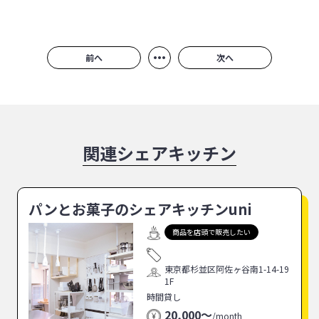
•••
前へ
次へ
関連シェアキッチン
パンとお菓子のシェアキッチンuni
商品を店頭で販売したい
東京都杉並区阿佐ヶ谷南1-14-19
1F
時間貸し
20,000〜
/
month