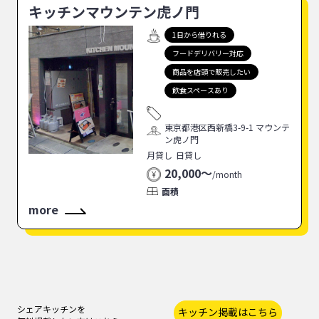
キッチンマウンテン虎ノ門
1日から借りれる
フードデリバリー対応
商品を店頭で販売したい
飲食スペースあり
東京都港区西新橋3-9-1 マウンテ
ン虎ノ門
月貸し
日貸し
20,000〜
/
month
面積
more
シェアキッチンを
キッチン掲載はこちら