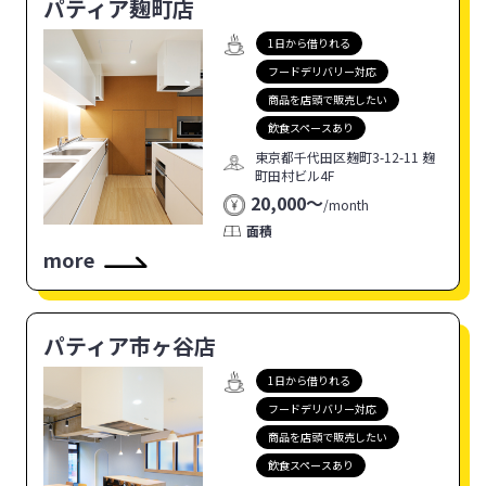
パティア麹町店
1日から借りれる
フードデリバリー対応
商品を店頭で販売したい
飲食スペースあり
東京都千代田区麹町3-12-11 麹
町田村ビル4F
20,000〜
/
month
面積
more
パティア市ヶ谷店
1日から借りれる
フードデリバリー対応
商品を店頭で販売したい
飲食スペースあり