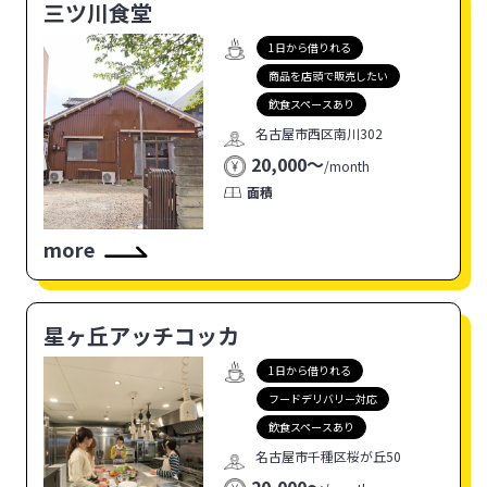
三ツ川食堂
1日から借りれる
商品を店頭で販売したい
飲食スペースあり
名古屋市西区南川302
20,000〜
/
month
面積
more
星ヶ丘アッチコッカ
1日から借りれる
フードデリバリー対応
飲食スペースあり
名古屋市千種区桜が丘50