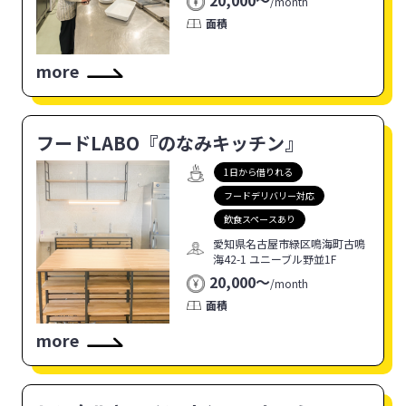
20,000〜
/
month
面積
more
フードLABO『のなみキッチン』
1日から借りれる
フードデリバリー対応
飲食スペースあり
愛知県名古屋市緑区鳴海町古鳴
海42-1 ユニーブル野並1F
20,000〜
/
month
面積
more