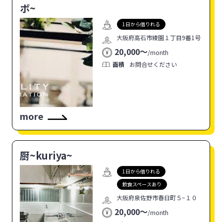
ボ~
1日から借りれる
大阪府高石市綾園１丁目9番1号
20,000〜
/
month
面積
お問合せください
more
厨~kuriya~
1日から借りれる
飲食スペースあり
大阪府泉佐野市春日町５−１０
20,000〜
/
month