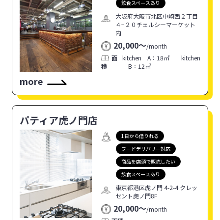
飲食スペースあり
大阪府大阪市北区中崎西２丁目
４−２０チェルシーマーケット
内
20,000〜
/
month
面
kitchen A：18㎡ kitchen
積
B：12㎡
more
パティア虎ノ門店
1日から借りれる
フードデリバリー対応
商品を店頭で販売したい
飲食スペースあり
東京都港区虎ノ門 4-2-4 クレッ
セント虎ノ門8F
20,000〜
/
month