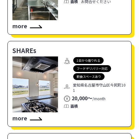
面積
お問合せください
more
SHAREs
1日から借りれる
フードデリバリー対応
飲食スペースあり
愛知県名古屋市守山区今尻町10
1
20,000〜
/
month
面積
more