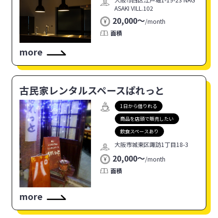
ASAKI VILL.102
20,000〜
/
month
面積
more
古民家レンタルスペースぱれっと
1日から借りれる
商品を店頭で販売したい
飲食スペースあり
大阪市城東区諏訪1丁目18-3
20,000〜
/
month
面積
more