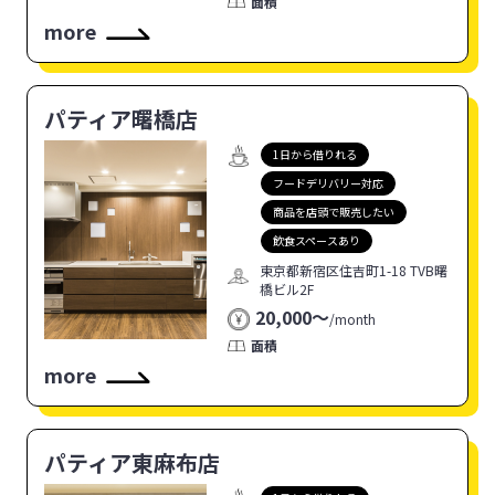
面積
more
パティア曙橋店
1日から借りれる
フードデリバリー対応
商品を店頭で販売したい
飲食スペースあり
東京都新宿区住吉町1-18 TVB曙
橋ビル2F
20,000〜
/
month
面積
more
パティア東麻布店