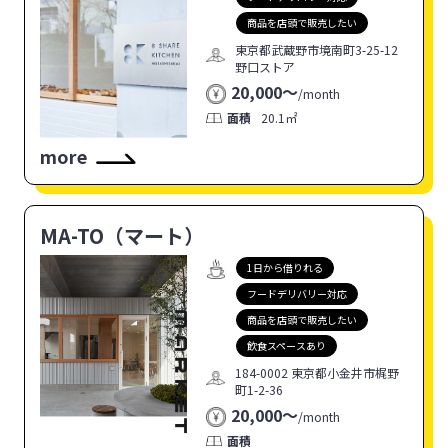
商品を店頭で販売したい
東京都武蔵野市境南町3-25-12
野口ストア
20,000〜
/
month
面積
20.1㎡
more
MA-TO（マート）
1日から借りれる
フードデリバリー対応
商品を店頭で販売したい
飲食スペースあり
184-0002 東京都⼩⾦井市梶野
町1-2-36
20,000〜
/
month
面積