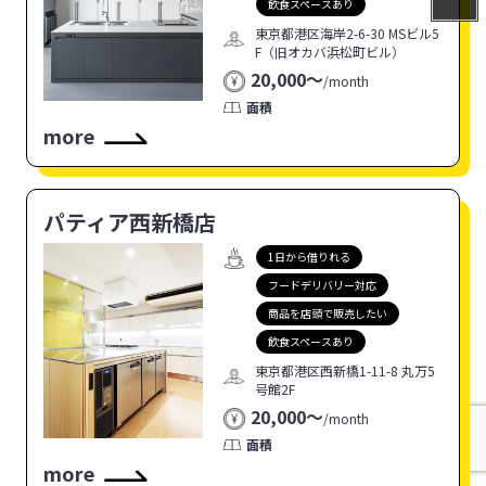
飲食スペースあり
東京都港区海岸2-6-30 MSビル5
F（旧オカバ浜松町ビル）
20,000〜
/
month
面積
more
パティア西新橋店
1日から借りれる
フードデリバリー対応
商品を店頭で販売したい
飲食スペースあり
東京都港区西新橋1-11-8 丸万5
号館2F
20,000〜
/
month
面積
more