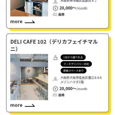
大阪府堺市南区高倉台４丁
20,000〜
/
month
面積
more
DELI CAFE 102（デリカフェイチマル
ニ）
1日から借りれる
フードデリバリー対応
飲食スペースあり
大阪府大阪市住吉区墨江4-4-6
メゾンハマダ1階
20,000〜
/
month
面積
more