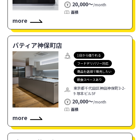
20,000〜
/
month
面積
more
パティア神保町店
1日から借りれる
フードデリバリー対応
商品を店頭で販売したい
飲食スペースあり
東京都千代田区神田神保町3-2-
9 塚本ビル5F
20,000〜
/
month
面積
more