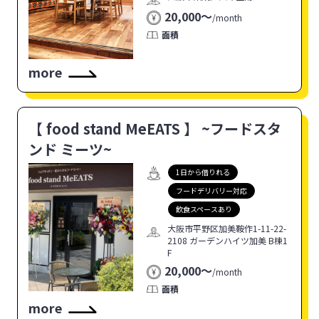
20,000〜
/
month
面積
more
【 food stand MeEATS 】 ~フードスタ
ンド ミーツ~
1日から借りれる
フードデリバリー対応
飲食スペースあり
大阪市平野区加美鞍作1-11-22-
2108 ガーデンハイツ加美 B棟1
F
20,000〜
/
month
面積
more