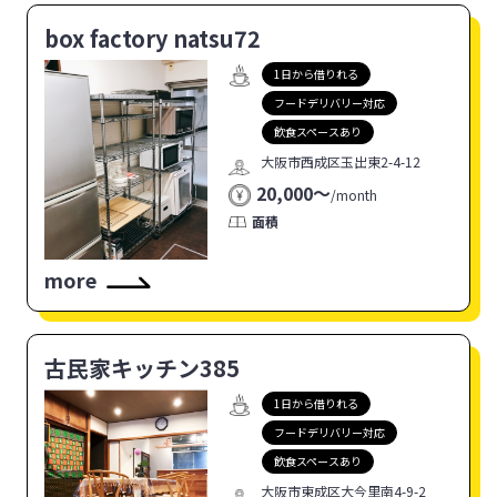
box factory natsu72
1日から借りれる
フードデリバリー対応
飲食スペースあり
大阪市西成区玉出東2-4-12
20,000〜
/
month
面積
more
古民家キッチン385
1日から借りれる
フードデリバリー対応
飲食スペースあり
大阪市東成区大今里南4-9-2