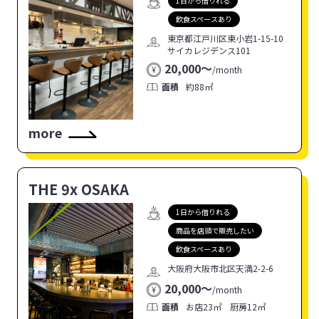
1日から借りれる
飲食スペースあり
東京都江戸川区東小岩1-15-10
サイカレジデンス101
20,000〜
/
month
面積
約88㎡
more
THE 9x OSAKA
1日から借りれる
商品を店頭で販売したい
飲食スペースあり
大阪府大阪市北区天満2-2-6
20,000〜
/
month
面積
お店23㎡ 厨房12㎡