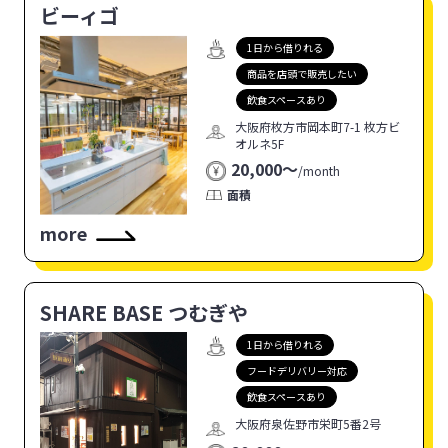
ビーィゴ
1日から借りれる
商品を店頭で販売したい
飲食スペースあり
大阪府枚方市岡本町7-1 枚方ビ
オルネ5F
20,000〜
/
month
面積
more
SHARE BASE つむぎや
1日から借りれる
フードデリバリー対応
飲食スペースあり
大阪府泉佐野市栄町5番2号