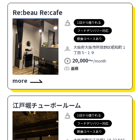
Re:beau Re:cafe
1日から借りれる
フードデリバリー対応
飲食スペースあり
大阪府大阪市阿倍野区昭和町１
丁目５−１９
20,000〜
/
month
面積
more
江戸堀チューボールーム
1日から借りれる
フードデリバリー対応
飲食スペースあり
大阪市西区江戸堀1-19-23 NAG