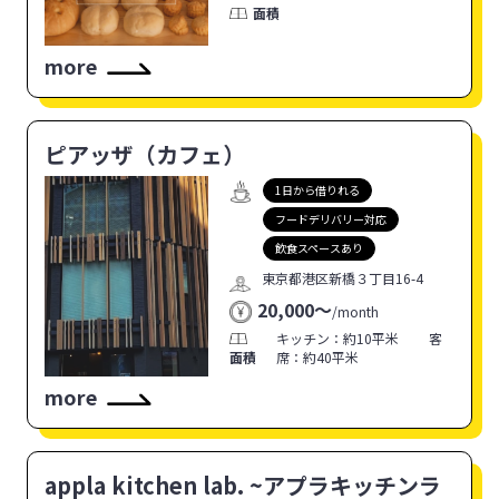
面積
more
ピアッザ（カフェ）
1日から借りれる
フードデリバリー対応
飲食スペースあり
東京都港区新橋３丁目16-4
20,000〜
/
month
キッチン：約10平米 客
面積
席：約40平米
more
appla kitchen lab. ~アプラキッチンラ