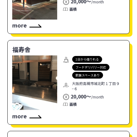
20,000〜
/
month
面積
more
福寿舎
1日から借りれる
フードデリバリー対応
飲食スペースあり
大阪府高槻市城北町１丁目９
−６
20,000〜
/
month
面積
more