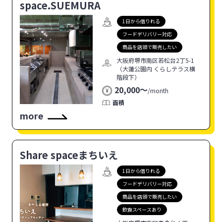
space.SUEMURA
1日から借りれる
フードデリバリー対応
商品を店頭で販売したい
大阪府堺市南区若松台2丁5-1
（大蓮公園内 くらしテラス横
階段下）
20,000〜
/
month
面積
more
Share spaceまちいえ
1日から借りれる
フードデリバリー対応
商品を店頭で販売したい
飲食スペースあり