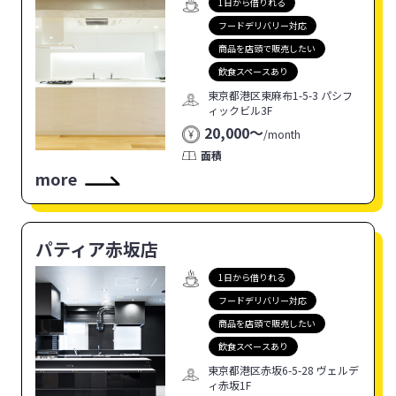
1日から借りれる
フードデリバリー対応
商品を店頭で販売したい
飲食スペースあり
東京都港区東麻布1-5-3 パシフ
ィックビル3F
20,000〜
/
month
面積
more
パティア赤坂店
1日から借りれる
フードデリバリー対応
商品を店頭で販売したい
飲食スペースあり
東京都港区赤坂6-5-28 ヴェルデ
ィ赤坂1F