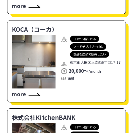
more
KOCA（コーカ）
1日から借りれる
フードデリバリー対応
商品を店頭で販売したい
東京都大田区大森西6丁目17-17
20,000〜
/
month
面積
more
株式会社KitchenBANK
1日から借りれる