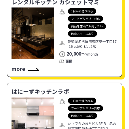
レンタルキッチン カシェットマミ
1日から借りれる
フードデリバリー対応
商品を店頭で販売したい
飲食スペースあり
愛知県名古屋市東区葵一丁目17
-16 estAOIビル2階
20,000〜
/
month
面積
more
はにーずキッチンラボ
1日から借りれる
フードデリバリー対応
飲食スペースあり
かさでらのまちビル3F-B 名古
屋市南区前浜通7丁目32-2