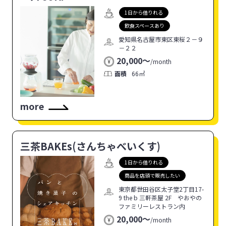
1日から借りれる
飲食スペースあり
愛知県名古屋市東区東桜２－９
－２２
20,000〜
/
month
面積
66㎡
more
三茶BAKEs(さんちゃべいくす)
1日から借りれる
商品を店頭で販売したい
東京都世田谷区太子堂2丁目17-
9 the b 三軒茶屋 2F やおやの
ファミリーレストラン内
20,000〜
/
month