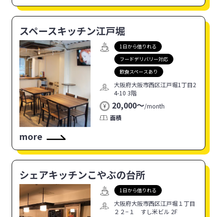
スペースキッチン江戸堀
1日から借りれる
フードデリバリー対応
飲食スペースあり
大阪府大阪市西区江戸堀1丁目2
4-10 3階
20,000〜
/
month
面積
more
シェアキッチンこやぶの台所
1日から借りれる
大阪府大阪市西区江戸堀１丁目
２２−１ すし米ビル 2F