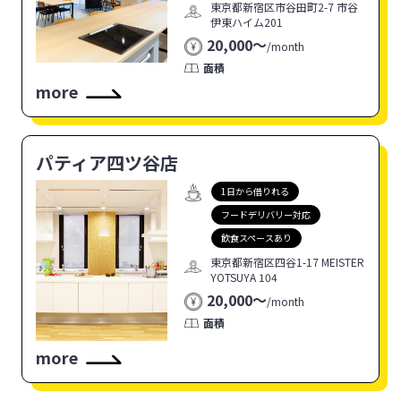
東京都新宿区市谷田町2-7 市谷
伊東ハイム201
20,000〜
/
month
面積
more
パティア四ツ谷店
1日から借りれる
フードデリバリー対応
飲食スペースあり
東京都新宿区四谷1-17 MEISTER
YOTSUYA 104
20,000〜
/
month
面積
more