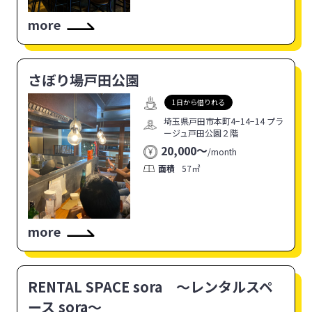
more
さぼり場戸田公園
1日から借りれる
埼玉県戸田市本町4−14−14 プラ
ージュ戸田公園２階
20,000〜
/
month
面積
57㎡
more
RENTAL SPACE sora 〜レンタルスペ
ース sora〜