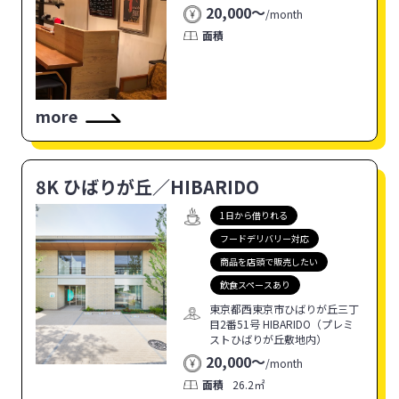
20,000〜
/
month
面積
more
8K ひばりが丘／HIBARIDO
1日から借りれる
フードデリバリー対応
商品を店頭で販売したい
飲食スペースあり
東京都西東京市ひばりが丘三丁
目2番51号 HIBARIDO（プレミ
ストひばりが丘敷地内）
20,000〜
/
month
面積
26.2㎡