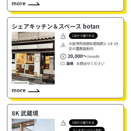
more
シェアキッチン＆スペース botan
1日から借りれる
大阪市阿倍野区昭和町1−14−29
文の里商店街内
20,000〜
/
month
面積
お問合せください
more
8K 武蔵境
1日から借りれる
フードデリバリー対応