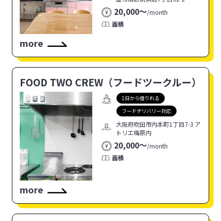
20,000〜
/
month
面積
more
FOOD TWO CREW（フードツークルー）
1日から借りれる
フードデリバリー対応
大阪府吹田市内本町1丁目7-3 ア
トリエ梅原内
20,000〜
/
month
面積
more