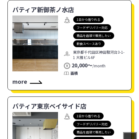
パティア新御茶ノ水店
1日から借りれる
フードデリバリー対応
商品を店頭で販売したい
飲食スペースあり
東京都千代田区神田駿河台3-1-
1 大雅ビル6F
20,000〜
/
month
面積
more
パティア東京ベイサイド店
1日から借りれる
フードデリバリー対応
商品を店頭で販売したい