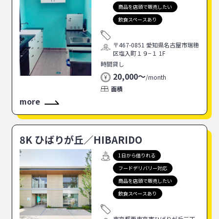
商品を店頭で販売したい
飲食スペースあり
〒467-0851 愛知県名古屋市瑞穂
区塩入町１９−１ 1F
時間貸し
20,000〜
/
month
面積
more
8K ひばりが丘／HIBARIDO
1日から借りれる
フードデリバリー対応
商品を店頭で販売したい
飲食スペースあり
東京都西東京市ひばりが丘三丁