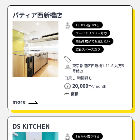
パティア西新橋店
1日から借りれる
フードデリバリー対応
商品を店頭で販売したい
飲食スペースあり
東京都港区西新橋1-11-8 丸万5
号館2F
日貸し
時間貸し
20,000〜
/
month
面積
more
DS KITCHEN
1日から借りれる